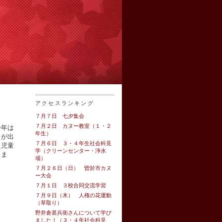
アクセスランキング
７月７日 七夕集会
７月２日 カヌー教室（１・２
今年は
年生）
名が出
７月６日 ３・４年生社会科見
た児童
学（クリーンセンター・浄水
。ま
場）
７月２６日（日） 曽於市カヌ
ー大会
７月１日 ３校合同交流学習
７月９日（木） 人権の花運動
（草取り）
野井倉甚兵衛さんについて学び
ました！（３・４年社会科見