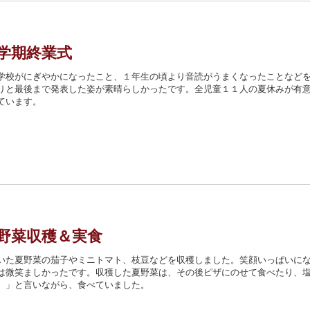
学期終業式
学校がにぎやかになったこと、１年生の頃より音読がうまくなったことなど
りと最後まで発表した姿が素晴らしかったです。全児童１１人の夏休みが有
ています。
野菜収穫＆実食
いた夏野菜の茄子やミニトマト、枝豆などを収穫しました。笑顔いっぱいに
は微笑ましかったです。収穫した夏野菜は、その後ピザにのせて食べたり、
。」と言いながら、食べていました。