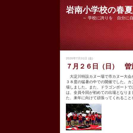
岩南小学校の春夏
～ 学校に誇りを 自分に自信
2026年7月31日 (金)
７月２６日（日） 曽
大淀川特設カヌー場で市カヌー大会が
３８度の猛暑の中での開催でした。カ
場しました。また、ドラゴンボートで
は、全員今回が初めての出場となりま
た、来年に向けて頑張ってくれること