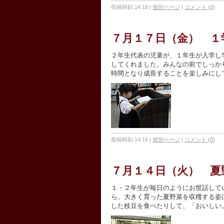
投稿時刻 14:18
|
個別ページ
|
コメント (0)
７月１７日（金） １
２年生代表の児童が、１年生が入学し
してくれました。みんなの前でしっか
時間となり成長することを楽しみにし
投稿時刻 14:16
|
個別ページ
|
コメント (0)
７月１４日（火） 夏
１・２年生が毎日のようにお世話して
ら、大きく育った夏野菜を収穫する姿
した枝豆を食べたりして、「おいしい