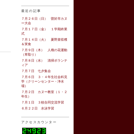
最近の記事
７月２６日（日） 曽於市カヌ
ー大会
７月１７日（金） １学期終業
式
７月１４日（火） 夏野菜収穫
＆実食
７月９日（木） 人権の花運動
（草取り）
７月８日（水） 清掃ボランテ
ィア
７月７日 七夕集会
７月６日 ３・４年生社会科見
学（クリーンセンター・浄水
場）
７月２日 カヌー教室（１・２
年生）
７月１日 ３校合同交流学習
６月２２日 水泳学習
アクセスカウンター