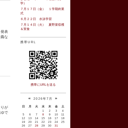
学）
７月１７日（金） １学期終業
式
６月２２日 水泳学習
７月１４日（火） 夏野菜収穫
＆実食
を発表
意義な
携帯URL
携帯にURLを送る
«
»
2026年7月
日
月
火
水
木
金
土
なりが
1
2
3
4
塩ゆで
5
6
7
8
9
10
11
12
13
14
15
16
17
18
19
20
21
22
23
24
25
26
27
28
29
30
31